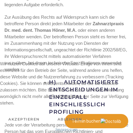
liegenden Aufgabe erforderlich.
Zur Ausübung des Rechts auf Widerspruch kann sich die
betroffene Person direkt jeden Mitarbeiter der
Zahnarztpraxis
Dr. med. dent. Thomas Höner, M.A.
oder einen anderen
Mitarbeiter wenden. Der betroffenen Person steht es ferner frei,
im Zusammenhang mit der Nutzung von Diensten der
Informationsgesellschaft, ungeachtet der Richtlinie 2002/58/EG,
ihr Widerspruchsrecht mittels automatisierter Verfahren
auszuüben, bei denen technische Spezifikationen verwendet
Wir nutzen Cookies auf unserer Website. Einige von ihnen sind
werden.
essenziell für den Betrieb der Seite, während andere uns helfen,
diese Website und die Nutzererfahrung zu verbessern (Tracking
H) AUTOMATISIERTE
Cookies). Sie können selbst entscheiden, ob Sie die Cookies
ENTSCHEIDUNGEN IM
zulassen möchten. Bitte beachten Sie, dass bei einer Ablehnung
womöglich nicht mehr alle Funktionalitäten der Seite zur Verfügung
EINZELFALL
stehen.
EINSCHLIESSLICH P
ROFILING
AKZEPTIEREN
ABLEHNEN
Termin buchen
Jede von der Verarbeitung personenbezogener Daten betroffene
Impressum
Person hat das vom Europäischen Richtlinien- und